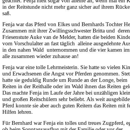
geachtet. Fenja hielt sogar von alleine an, wenn mal ein 
in der Reitstunde nicht mehr ganz sicher auf ihrem Rück
saß.
Fenja war das Pferd von Elkes und Bernhards Tochter He
Zusammen mit ihrer Zwillingsschwester Britta und deren
Friesenstute Auke van de Melder, hatten die beiden Kind
vom Vorschulalter an fast täglich alleine ausgedehnte Aus
in den nahen Wald unternommen und die vier kamen i
alle zusammen wieder zuhause an!
Fenja war eine tolle Lehrmeisterin. Sie hatte so vielen Ki
und Erwachsenen die Angst vor Pferden genommen. Stet
hatte sie geduldig Runde um Runde an der Longe, beim
Reiten in der Reithalle oder im Wald ihnen das Reiten gel
Das machte Fenja im Laufe der Jahre bei unzähligen klei
und großen Reitschülern sehr beliebt. Als weit ausgebilde
Pferd konnte sie aber auch guten Reitern das Reiten mit f
Hilfen lehren.
Für Bernhard war Fenja ein tolles und treues Zugpferd, e
ob beim Sonntagsausflug mit der Familie oder vor der